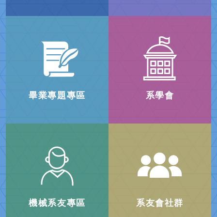
產學合作
工程認證
14學年度機械週
畢業專題專區
系學會