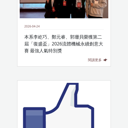
2026-04-24
本系李屹巧、鄭元睿、郭珊貝榮獲第二
屆「復盛盃」2026流體機械永續創意大
賽 最強人氣特別獎
閱讀更多