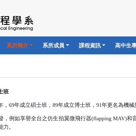
系所簡介
系所成員
課程資訊
高中生
士班
年，69年成立碩士班，89年成立博士班，91年更名為機
例如享譽全台之仿生拍翼微飛行器(flapping MAV
能力。