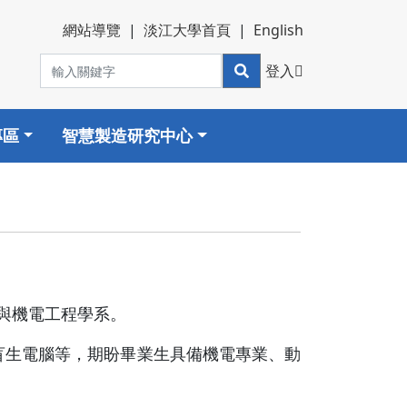
網站導覽
|
淡江大學首頁
|
English
登入
專區
智慧製造研究中心
械與機電工程學系。
)和盲生電腦等，期盼畢業生具備機電專業、動