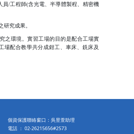
員/工程師(含光電、半導體製程、精密機
之研究成果。
研究之環境。實習工場的目的是配合工場實
習工場配合教學共分成鉗工、車床、銑床及
個資保護聯絡窗口：吳昱萱助理
電話 ： 02-26215656#2573