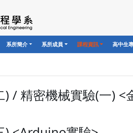
系所簡介
系所成員
課程資訊
高中生
) / 精密機械實驗(一) 
<Arduino實驗>