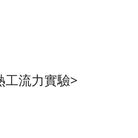
<熱工流力實驗>