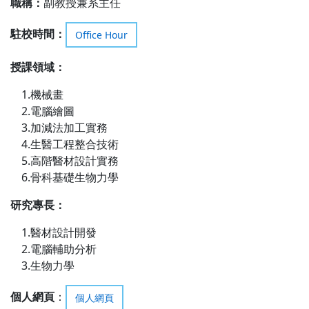
職稱：
副教授兼系主任
駐校時間：
Office Hour
授課領域
：
1.機械畫
2.電腦繪圖
3.加減法加工實務
4.生醫工程整合技術
5.高階醫材設計實務
6.骨科基礎生物力學
研究專長
：
1.醫材設計開發
2.電腦輔助分析
3.生物力學
個人網頁
：
個人網頁